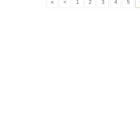
«
<
1
2
3
4
5