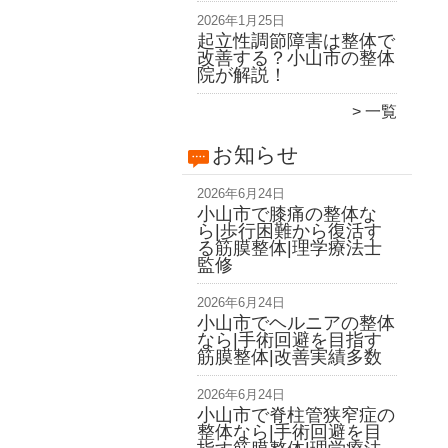
2026年1月25日
起立性調節障害は整体で
改善する？小山市の整体
院が解説！
一覧
お知らせ
2026年6月24日
小山市で膝痛の整体な
ら|歩行困難から復活す
る筋膜整体|理学療法士
監修
2026年6月24日
小山市でヘルニアの整体
なら|手術回避を目指す
筋膜整体|改善実績多数
2026年6月24日
小山市で脊柱管狭窄症の
整体なら|手術回避を目