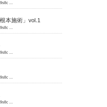
s8c …
施術」vol.1
s8c …
3
s8c …
2
s8c …
1
s8c …