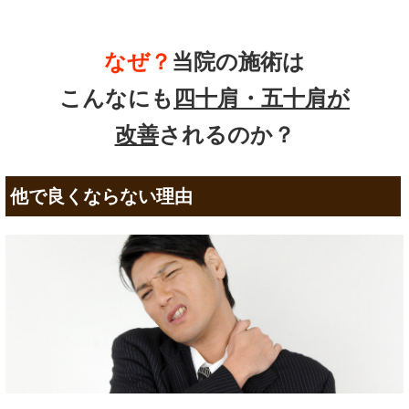
なぜ？
当院の
施術は
こんなにも
四十肩・五十肩
が
改善
されるのか？
他で良くならない理由