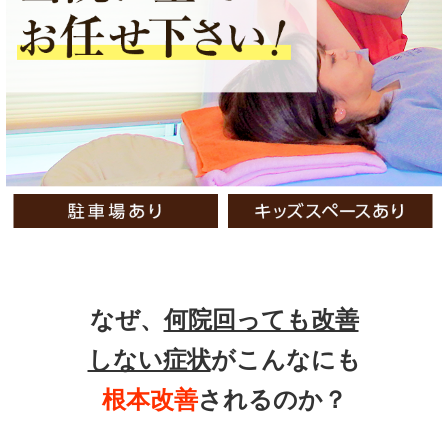
なぜ、
何院回っても改善
しない症状
がこんなにも
根本改善
されるのか？