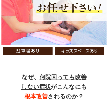
なぜ、
何院回っても改善
しない症状
がこんなにも
根本改善
されるのか？