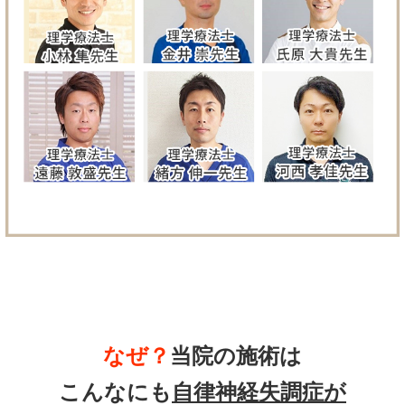
なぜ？
当院の
施術は
こんなにも
自律神経失調症
が