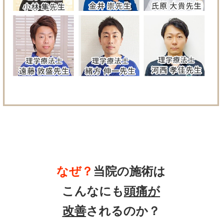
なぜ？
当院の
施術は
こんなにも
頭痛
が
改善
されるのか？