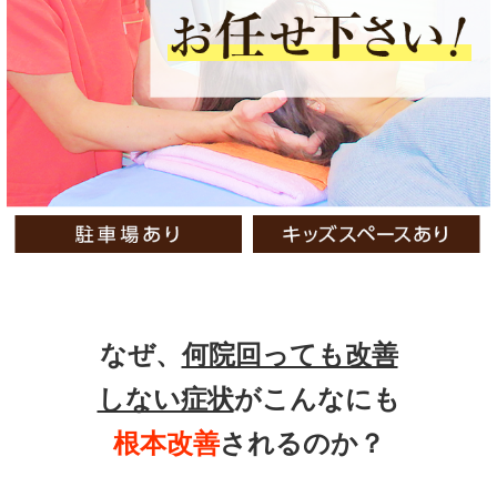
なぜ、
何院回っても改善
しない症状
がこんなにも
根本改善
されるのか？