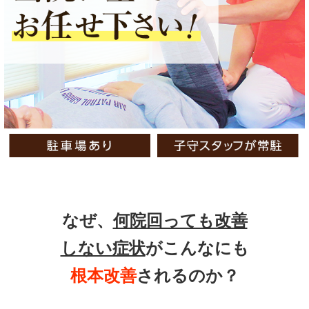
なぜ、
何院回っても改善
しない症状
がこんなにも
根本改善
されるのか？