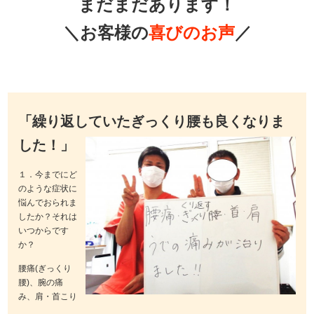
まだまだあります！
＼お客様の
喜びのお声
／
「繰り返していたぎっくり腰も良くなりま
した！」
１．今までにど
のような症状に
悩んでおられま
したか？それは
いつからです
か？
腰痛(ぎっくり
腰)、腕の痛
み、肩・首こり