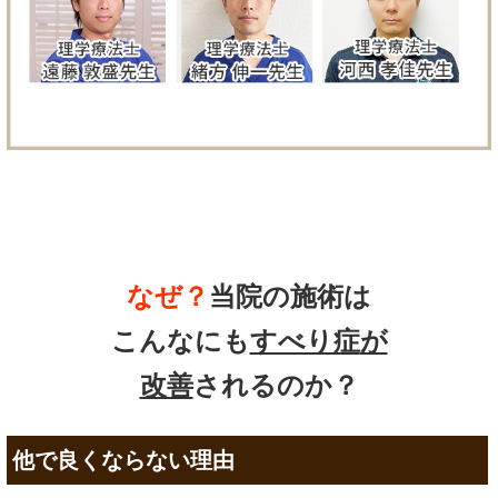
なぜ？
当院の
施術は
こんなにも
すべり症
が
改善
されるのか？
他で良くならない理由