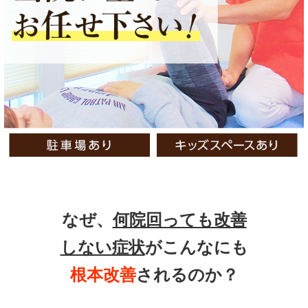
なぜ、
何院回っても改善
しない症状
がこんなにも
根本改善
されるのか？