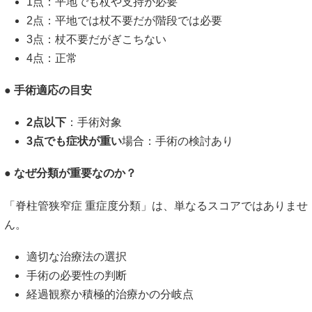
1点：平地でも杖や支持が必要
2点：平地では杖不要だが階段では必要
3点：杖不要だがぎこちない
4点：正常
● 手術適応の目安
2点以下
：手術対象
3点でも症状が重い
場合：手術の検討あり
● なぜ分類が重要なのか？
「脊柱管狭窄症 重症度分類」は、単なるスコアではありませ
ん。
適切な治療法の選択
手術の必要性の判断
経過観察か積極的治療かの分岐点