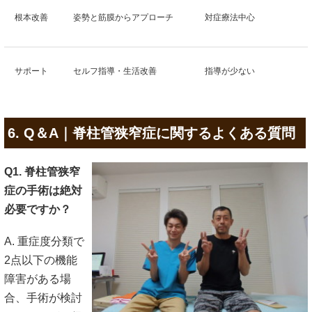
根本改善
姿勢と筋膜からアプローチ
対症療法中心
サポート
セルフ指導・生活改善
指導が少ない
6. Q＆A｜脊柱管狭窄症に関するよくある質問
Q1. 脊柱管狭窄
症の手術は絶対
必要ですか？
A. 重症度分類で
2点以下の機能
障害がある場
合、手術が検討