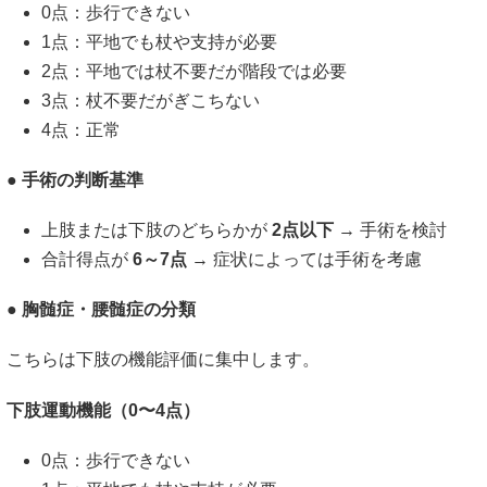
0点：歩行できない
1点：平地でも杖や支持が必要
2点：平地では杖不要だが階段では必要
3点：杖不要だがぎこちない
4点：正常
● 手術の判断基準
上肢または下肢のどちらかが
2点以下
→ 手術を検討
合計得点が
6～7点
→ 症状によっては手術を考慮
● 胸髄症・腰髄症の分類
こちらは下肢の機能評価に集中します。
下肢運動機能（0〜4点）
0点：歩行できない