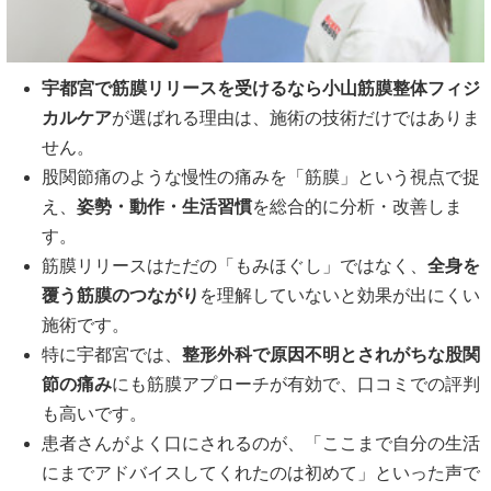
宇都宮で筋膜リリースを受けるなら小山筋膜整体フィジ
カルケア
が選ばれる理由は、施術の技術だけではありま
せん。
股関節痛のような慢性の痛みを「筋膜」という視点で捉
え、
姿勢・動作・生活習慣
を総合的に分析・改善しま
す。
筋膜リリースはただの「もみほぐし」ではなく、
全身を
覆う筋膜のつながり
を理解していないと効果が出にくい
施術です。
特に宇都宮では、
整形外科で原因不明とされがちな股関
節の痛み
にも筋膜アプローチが有効で、口コミでの評判
も高いです。
患者さんがよく口にされるのが、「ここまで自分の生活
にまでアドバイスしてくれたのは初めて」といった声で