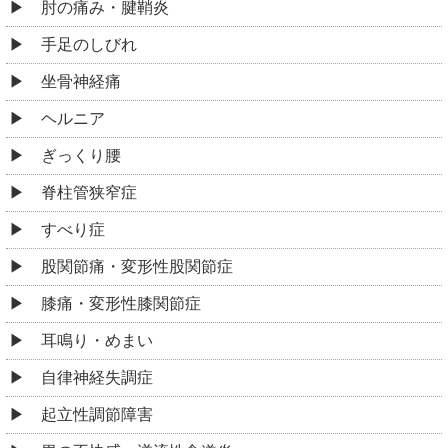
肘の痛み・腱鞘炎
手足のしびれ
坐骨神経痛
ヘルニア
ぎっくり腰
脊柱管狭窄症
すべり症
股関節痛・変形性股関節症
膝痛・変形性膝関節症
耳鳴り・めまい
自律神経失調症
起立性調節障害