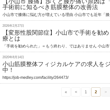
【小山市 膝痛】歩くと膝が痛い原因は
手術前に知るべき筋膜整体の改善法
小山市で膝痛に悩む方が増えている理由 小山市でも近年「膝
2026年2月27日
【変形性股関節症】小山市で手術を勧め
療とは
「手術を勧められた」＝もう終わり、ではありません 小山市
2020年8月14日
小山筋膜整体フィジカルケアの求人を
中！
https://job-medley.com/facility/264473/
«
<
1
2
>