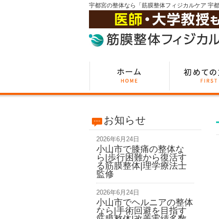
宇都宮の整体なら「筋膜整体フィジカルケア 宇
お知らせ
2026年6月24日
小山市で膝痛の整体な
ら|歩行困難から復活す
る筋膜整体|理学療法士
監修
2026年6月24日
小山市でヘルニアの整体
なら|手術回避を目指す