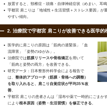
放置すると、頸椎症・頭痛・自律神経症状（めまい、耳鳴
宇都宮 肩こりは「地域性＋生活習慣＋ストレス要因」が
やすい傾向。
2. 治療院で宇都宮 肩こりが改善できる医学的
医学的に肩こりの原因は「筋肉の過緊張」「血
流障害」「姿勢のゆがみ」。
治療院では
筋膜リリースや骨格矯正
を用いて
「筋肉と姿勢の両方」を改善できる。
研究データ：日本整形外科学会による報告で
は、
整体的アプローチ（筋膜・骨格への調整）
を取り入れると、肩こり自覚症状が平均35％改
善
。
宇都宮 肩こりの患者さんは「湿布や薬で一時的にごまか
により
根本原因（姿勢・生活習慣）を修正できる
。