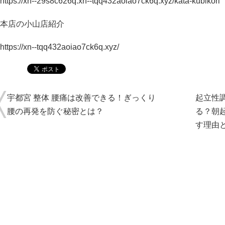
https://xn--29s8c626q.xn--tqq432aoiao7ck6q.xyz/kata-kubikori
本店の小山店紹介
https://xn--tqq432aoiao7ck6q.xyz/
宇都宮 整体 腰痛は改善できる！ぎっくり
起立性
腰の再発を防ぐ秘密とは？
る？朝
す理由