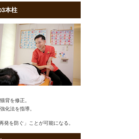
の3本柱
猫背を修正。
幹強化法を指導。
の再発を防ぐ」ことが可能になる。