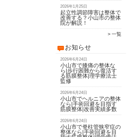
2026年1月25日
起立性調節障害は整体で
改善する？小山市の整体
院が解説！
一覧
お知らせ
2026年6月24日
小山市で膝痛の整体な
ら|歩行困難から復活す
る筋膜整体|理学療法士
監修
2026年6月24日
小山市でヘルニアの整体
なら|手術回避を目指す
筋膜整体|改善実績多数
2026年6月24日
小山市で脊柱管狭窄症の
整体なら|手術回避を目