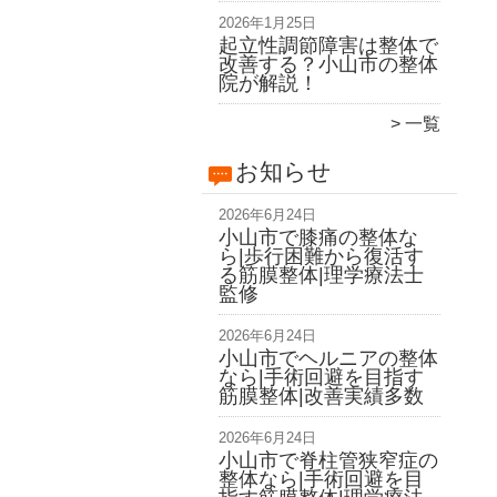
2026年1月25日
起立性調節障害は整体で
改善する？小山市の整体
院が解説！
一覧
お知らせ
2026年6月24日
小山市で膝痛の整体な
ら|歩行困難から復活す
る筋膜整体|理学療法士
監修
2026年6月24日
小山市でヘルニアの整体
なら|手術回避を目指す
筋膜整体|改善実績多数
2026年6月24日
小山市で脊柱管狭窄症の
整体なら|手術回避を目