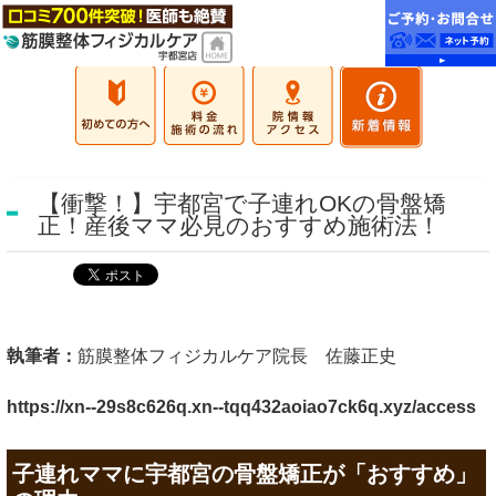
【衝撃！】宇都宮で子連れOKの骨盤矯
正！産後ママ必見のおすすめ施術法！
執筆者：
筋膜整体フィジカルケア院長 佐藤正史
https://xn--29s8c626q.xn--tqq432aoiao7ck6q.xyz/access
子連れママに宇都宮の骨盤矯正が「おすすめ」