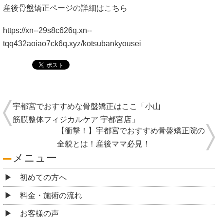
産後骨盤矯正ページの詳細はこちら
https://xn--29s8c626q.xn--
tqq432aoiao7ck6q.xyz/kotsubankyousei
宇都宮でおすすめな骨盤矯正はここ「小山
筋膜整体フィジカルケア 宇都宮店」
【衝撃！】宇都宮でおすすめ骨盤矯正院の
全貌とは！産後ママ必見！
メニュー
初めての方へ
料金・施術の流れ
お客様の声