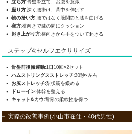
立ち方
:骨盤を立て、お腹を意識
座り方
:深く腰掛け、背中を伸ばす
物の拾い方
:腰ではなく股関節と膝を曲げる
寝方
:横向きで膝の間にクッション
起き上がり方
:横向きから手をついて起きる
ステップ4:セルフエクササイズ
骨盤前後傾運動
:1日10回×2セット
ハムストリングスストレッチ
:30秒×左右
お尻ストレッチ
:梨状筋を緩める
ドローイン
:体幹を整える
キャット&カウ
:背骨の柔軟性を保つ
実際の改善事例(小山市在住・40代男性)