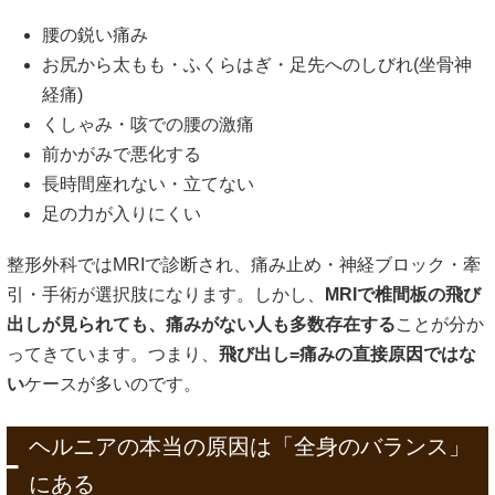
腰の鋭い痛み
お尻から太もも・ふくらはぎ・足先へのしびれ(坐骨神
経痛)
くしゃみ・咳での腰の激痛
前かがみで悪化する
長時間座れない・立てない
足の力が入りにくい
整形外科ではMRIで診断され、痛み止め・神経ブロック・牽
引・手術が選択肢になります。しかし、
MRIで椎間板の飛び
出しが見られても、痛みがない人も多数存在する
ことが分か
ってきています。つまり、
飛び出し=痛みの直接原因ではな
い
ケースが多いのです。
ヘルニアの本当の原因は「全身のバランス」
にある