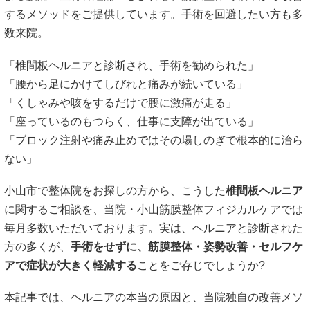
するメソッドをご提供しています。手術を回避したい方も多
数来院。
「椎間板ヘルニアと診断され、手術を勧められた」
「腰から足にかけてしびれと痛みが続いている」
「くしゃみや咳をするだけで腰に激痛が走る」
「座っているのもつらく、仕事に支障が出ている」
「ブロック注射や痛み止めではその場しのぎで根本的に治ら
ない」
小山市で整体院をお探しの方から、こうした
椎間板ヘルニア
に関するご相談を、当院・
小山筋膜整体フィジカルケア
では
毎月多数いただいております。実は、ヘルニアと診断された
方の多くが、
手術をせずに、筋膜整体・姿勢改善・セルフケ
アで症状が大きく軽減する
ことをご存じでしょうか?
本記事では、ヘルニアの本当の原因と、当院独自の改善メソ