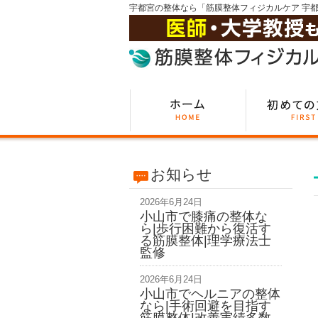
宇都宮の整体なら「筋膜整体フィジカルケア 宇
お知らせ
2026年6月24日
小山市で膝痛の整体な
ら|歩行困難から復活す
る筋膜整体|理学療法士
監修
2026年6月24日
小山市でヘルニアの整体
なら|手術回避を目指す