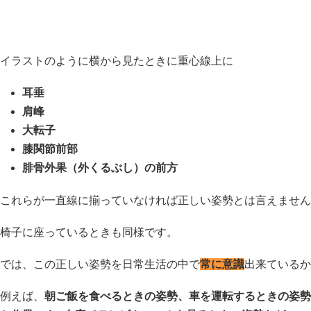
イラストのように横から見たときに重心線上に
耳垂
肩峰
大転子
膝関節前部
腓骨外果（外くるぶし）の前方
これらが一直線に揃っていなければ正しい姿勢とは言えません
椅子に座っているときも同様です。
では、この正しい姿勢を日常生活の中で
常に意識
出来ているか
例えば、
朝ご飯を食べるときの姿勢、車を運転するときの姿勢